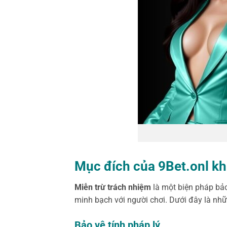
Mục đích của 9Bet.onl kh
Miễn trừ trách nhiệm
là một biện pháp bảo 
minh bạch với người chơi. Dưới đây là nhữn
Bảo vệ tính pháp lý