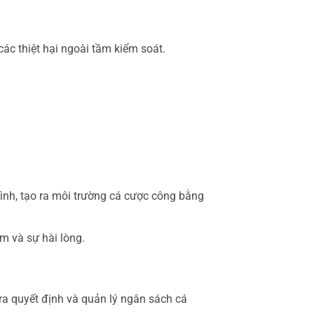
các thiệt hại ngoài tầm kiểm soát.
mình, tạo ra môi trường cá cược công bằng
m và sự hài lòng.
 ra quyết định và quản lý ngân sách cá