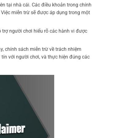
n tại nhà cái. Các điều khoản trong chính
. Việc miễn trừ sẽ được áp dụng trong một
hỗ trợ người chơi hiểu rõ các hành vi được
y, chính sách miễn trừ về trách nhiệm
tín với người chơi, và thực hiện đúng các