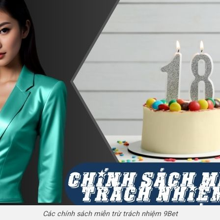
Các chính sách miễn trừ trách nhiệm 9Bet