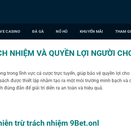
IVE CASINO
ĐÁ GÀ
NỔ HŨ
KHUYẾN MÃI
THAM G
H NHIỆM VÀ QUYỀN LỢI NGƯỜI CHƠ
ng trong lĩnh vực cá cược trực tuyến, giúp bảo vệ quyền lợi cho 
h sách được thiết lập nhằm tạo ra một môi trường minh bạch và 
 đúng đắn để giải trí diễn ra an toàn và hiệu quả.
miễn trừ trách nhiệm 9Bet.onl