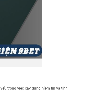
 yếu trong việc xây dựng niềm tin và tính