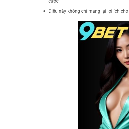
cược.
Điều này không chỉ mang lại lợi ích ch