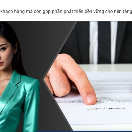
o khách hàng mà còn góp phần phát triển bền vững cho nền tảng