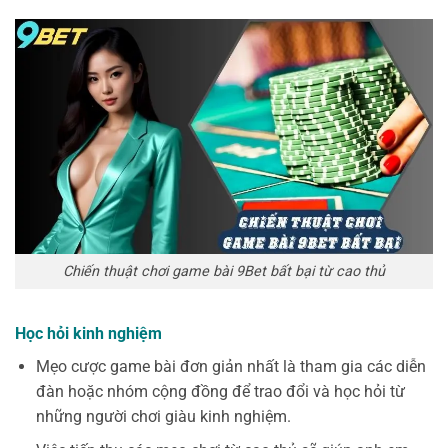
Chiến thuật chơi game bài 9Bet bất bại từ cao thủ
Học hỏi kinh nghiệm
Mẹo cược game bài đơn giản nhất là tham gia các diễn
đàn hoặc nhóm cộng đồng để trao đổi và học hỏi từ
những người chơi giàu kinh nghiệm.