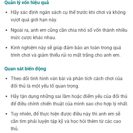
Quản lý vốn hiệu quả
Hãy xác định ngân sách cụ thể trước khi chơi và không
vượt quá giới hạn này.
Ngoài ra, anh em cũng cần chia nhỏ số vốn thành nhiều
mức cược khác nhau.
Kinh nghiệm này sẽ giúp đảm bảo an toàn trong quá
trình chơi và giảm thiểu rủi ro mất trắng cho anh em.
Quan sát biến động
Theo dõi tình hình ván bài và phân tích cách chơi của
đối thủ là một yếu tố quan trọng.
Hãy tận dụng những sai lầm hoặc điểm yếu của đối thủ
để điều chỉnh chiến thuật của mình sao cho hợp lý nhất.
Tuy nhiên, để thực hiện được điều này thì anh em sẽ
cần tìm phải luyện tập kỹ và học hỏi thêm từ các cao
thủ.