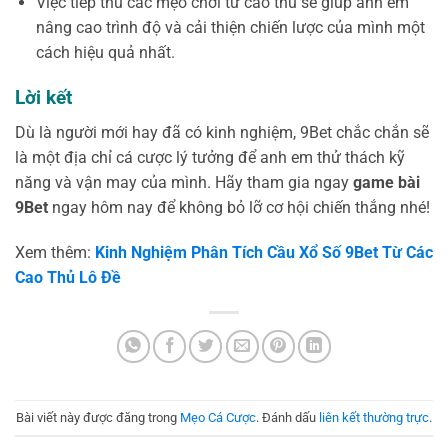
Việc tiếp thu các mẹo chơi từ cao thủ sẽ giúp anh em
nâng cao trình độ và cải thiện chiến lược của mình một
cách hiệu quả nhất.
Lời kết
Dù là người mới hay đã có kinh nghiệm, 9Bet chắc chắn sẽ
là một địa chỉ cá cược lý tưởng để anh em thử thách kỹ
năng và vận may của mình. Hãy tham gia ngay
game bài
9Bet
ngay hôm nay để không bỏ lỡ cơ hội chiến thắng nhé!
Xem thêm:
Kinh Nghiệm Phân Tích Cầu Xổ Số 9Bet Từ Các
Cao Thủ Lô Đề
Bài viết này được đăng trong
Mẹo Cá Cược
. Đánh dấu
liên kết thường trực
.