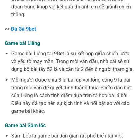
đoán trùng khớp với kết quả thì anh em sẽ giành chiến
thắng.
>>
Đá Gà 9bet
Game bài Liêng
Game bài Liêng tại 9Bet là sự kết hợp giữa chiến lược
và yếu tố may mắn. Trong mỗi ván đầu, nhà cái sẽ sử
dụng bộ bài tây 52 lá và cần từ 2 đến 6 người tham gia.
Mỗi người được chia 3 lá bài úp với tổng cộng 9 lá bài
trong mỗi ván để quyết định thắng thua. Điểm đặc biệt
của Liêng là cách tính điểm dựa trên tổ hợp ba lá bài.
Điều này đã tạo nên sự kịch tính và nổi bật so với các
game bài khác.
Game bài Sâm lốc
Sâm Lốc là game bài dân gian rất phổ biến tại Việt