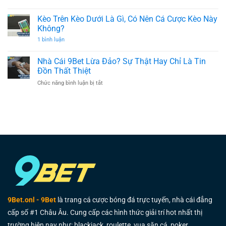
Gì
Hiểu
Và
Bet
Đúng
Những
Về
Thủ
Kèo Trên Kèo Dưới Là Gì, Có Nên Cá Cược Kèo Này
Lưu
Kèo
Nên
Ý
Không?
Dụ
Khi
Biết
Là
ở
1 bình luận
Cược
Gì
Kèo
Kèo
Trong
Trên
Cá
Kèo
Nhà Cái 9Bet Lừa Đảo? Sự Thật Hay Chỉ Là Tin
Cược
Dưới
Bóng
Đồn Thất Thiệt
Là
Đá
Gì,
Cho
ở
Chức năng bình luận bị tắt
Có
Gà
Nhà
Nên
Mờ
Cá
Cái
Cược
9Bet
Kèo
Lừa
Này
Không?
Đảo?
Sự
Thật
Hay
Chỉ
Là
Tin
Đồn
Thất
9Bet.onl - 9Bet
là trang cá cược bóng đá trực tuyến, nhà cái đẳng
Thiệt
cấp số #1 Châu Âu. Cung cấp các hình thức giải trí hot nhất thị
trường hiện nay như: blackjack, roulette, vua săn cá, poker,