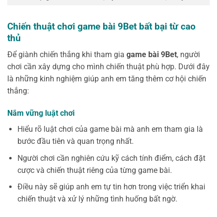
Chiến thuật chơi game bài 9Bet bất bại từ cao
thủ
Để giành chiến thắng khi tham gia
game bài 9Bet
, người
chơi cần xây dựng cho mình chiến thuật phù hợp. Dưới đây
là những kinh nghiệm giúp anh em tăng thêm cơ hội chiến
thắng:
Nắm vững luật chơi
Hiểu rõ luật chơi của game bài mà anh em tham gia là
bước đầu tiên và quan trọng nhất.
Người chơi cần nghiên cứu kỹ cách tính điểm, cách đặt
cược và chiến thuật riêng của từng game bài.
Điều này sẽ giúp anh em tự tin hơn trong việc triển khai
chiến thuật và xử lý những tình huống bất ngờ.